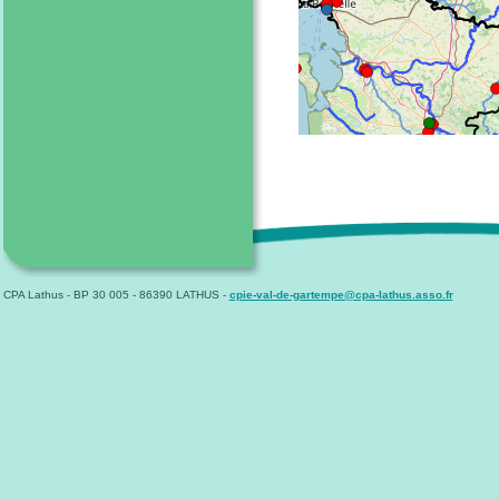
CPA Lathus - BP 30 005 - 86390 LATHUS -
cpie-val-de-gartempe@cpa-lathus.asso.fr